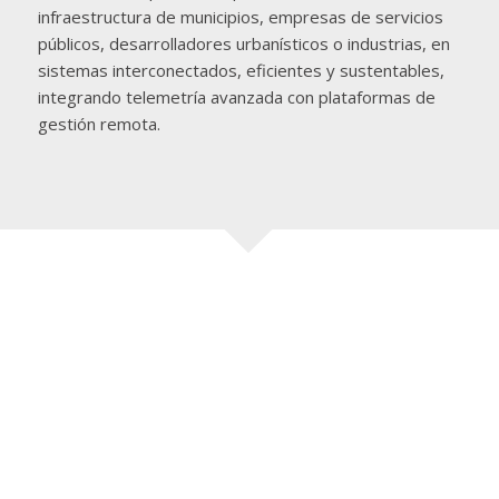
infraestructura de municipios, empresas de servicios
públicos, desarrolladores urbanísticos o industrias, en
sistemas interconectados, eficientes y sustentables,
integrando telemetría avanzada con plataformas de
gestión remota.
Ofrecemos soluciones de monitoreo que permiten capturar
INDUSTRIA
datos de procesos en tiempo real, con impacto inmediato en
el proceso productivo y en las decisiones del negocio a
través de inteligencia en el análisis de datos.